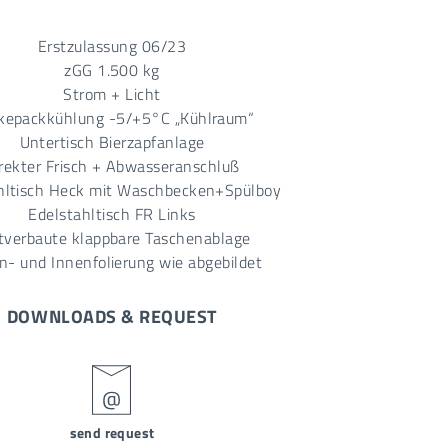
Erstzulassung 06/23
zGG 1.500 kg
Strom + Licht
kepackkühlung -5/+5°C „Kühlraum“
Untertisch Bierzapfanlage
rekter Frisch + Abwasseranschluß
hltisch Heck mit Waschbecken+Spülboy
Edelstahltisch FR Links
tverbaute klappbare Taschenablage
- und Innenfolierung wie abgebildet
DOWNLOADS & REQUEST
send request