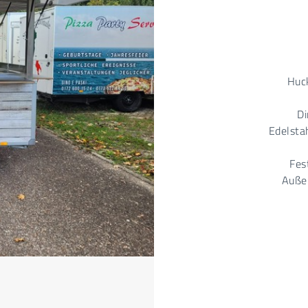
Huc
Di
Edelsta
Fes
Außen