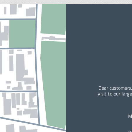
Dear customers,
visit to our larg
M